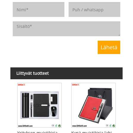
Liittyvät tuotteet
Yrityksen muistikirjan lahjasetti
Kynä muistikirja lahjasetti