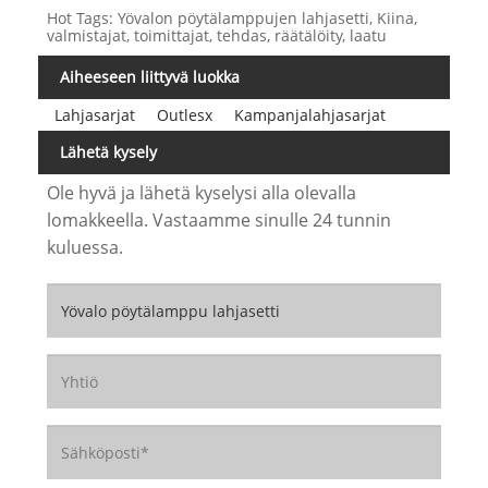
Hot Tags: Yövalon pöytälamppujen lahjasetti, Kiina,
valmistajat, toimittajat, tehdas, räätälöity, laatu
Aiheeseen liittyvä luokka
Lahjasarjat
Outlesx
Kampanjalahjasarjat
Lähetä kysely
Ole hyvä ja lähetä kyselysi alla olevalla
lomakkeella. Vastaamme sinulle 24 tunnin
kuluessa.