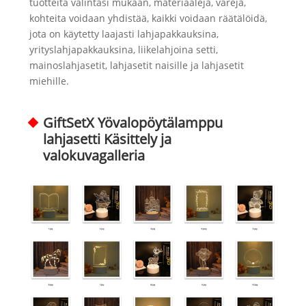
tuotteita valintasi mukaan, materiaaleja, värejä,
kohteita voidaan yhdistää, kaikki voidaan räätälöidä,
jota on käytetty laajasti lahjapakkauksina,
yrityslahjapakkauksina, liikelahjoina setti,
mainoslahjasetit, lahjasetit naisille ja lahjasetit
miehille.
GiftSetX Yövalopöytälamppu
lahjasetti Käsittely ja
valokuvagalleria