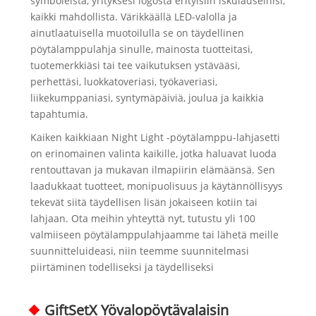
symboleista, yrityksesi logosta erityisiin iskulauseihisi,
kaikki mahdollista. Värikkäällä LED-valolla ja
ainutlaatuisella muotoilulla se on täydellinen
pöytälamppulahja sinulle, mainosta tuotteitasi,
tuotemerkkiäsi tai tee vaikutuksen ystävääsi,
perhettäsi, luokkatoveriasi, työkaveriasi,
liikekumppaniasi, syntymäpäiviä, joulua ja kaikkia
tapahtumia.
Kaiken kaikkiaan Night Light -pöytälamppu-lahjasetti
on erinomainen valinta kaikille, jotka haluavat luoda
rentouttavan ja mukavan ilmapiirin elämäänsä. Sen
laadukkaat tuotteet, monipuolisuus ja käytännöllisyys
tekevät siitä täydellisen lisän jokaiseen kotiin tai
lahjaan. Ota meihin yhteyttä nyt, tutustu yli 100
valmiiseen pöytälamppulahjaamme tai lähetä meille
suunnitteluideasi, niin teemme suunnitelmasi
piirtäminen todelliseksi ja täydelliseksi
GiftSetX Yövalopöytävalaisin