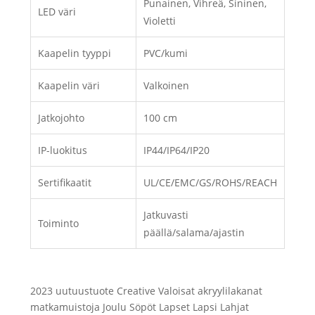
Punainen, Vihreä, Sininen,
LED väri
Violetti
Kaapelin tyyppi
PVC/kumi
Kaapelin väri
Valkoinen
Jatkojohto
100 cm
IP-luokitus
IP44/IP64/IP20
Sertifikaatit
UL/CE/EMC/GS/ROHS/REACH
Jatkuvasti
Toiminto
päällä/salama/ajastin
2023 uutuustuote Creative Valoisat akryylilakanat
matkamuistoja Joulu Söpöt Lapset Lapsi Lahjat