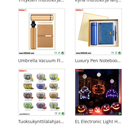
Umbrella Vacuum Flask Pen Notebook Business lahjasetti
Luxury Pen Notebook Vacuum Cup -lahjasetti
Tuoksukynttilälahjasetti naisille
EL Electronic Light Holiday Christmas Halloween Party -lahjasetit