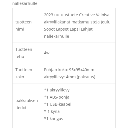
nallekarhulle
2023 uutuustuote Creative Valoisat
tuotteen
akryylilakanat matkamuistoja Joulu
nimi
Söpöt Lapset Lapsi Lahjat
nallekarhulle
Tuotteen
4w
teho
Tuotteen
Pohjan koko: 95x95x40mm
koko
akryylilevy: 4mm (paksuus)
*1 akryylilevy
*1 ABS-pohja
pakkauksen
*1 USB-kaapeli
tiedot
* 1 kynä
*1 kangas