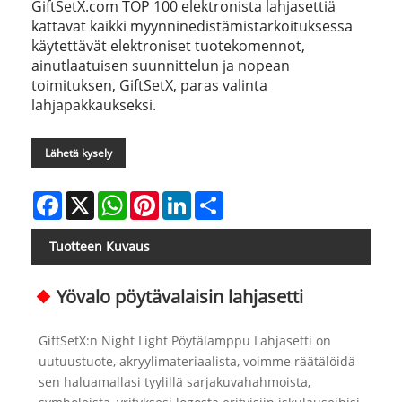
GiftSetX.com TOP 100 elektronista lahjasettiä
kattavat kaikki myynninedistämistarkoituksessa
käytettävät elektroniset tuotekomennot,
ainutlaatuisen suunnittelun ja nopean
toimituksen, GiftSetX, paras valinta
lahjapakkaukseksi.
Lähetä kysely
Facebook
X
WhatsApp
Pinterest
LinkedIn
Share
Tuotteen Kuvaus
Yövalo pöytävalaisin lahjasetti
GiftSetX:n Night Light Pöytälamppu Lahjasetti on
uutuustuote, akryylimateriaalista, voimme räätälöidä
sen haluamallasi tyylillä sarjakuvahahmoista,