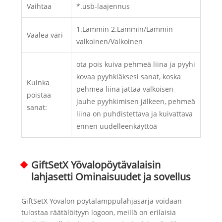
Vaihtaa
*.usb-laajennus
1.Lämmin 2.Lämmin/Lämmin
Vaalea väri
valkoinen/Valkoinen
ota pois kuiva pehmeä liina ja pyyhi
kovaa pyyhkiäksesi sanat, koska
Kuinka
pehmeä liina jättää valkoisen
poistaa
jauhe pyyhkimisen jälkeen, pehmeä
sanat:
liina on puhdistettava ja kuivattava
ennen uudelleenkäyttöä
GiftSetX Yövalopöytävalaisin
lahjasetti Ominaisuudet ja sovellus
GiftSetX Yövalon pöytälamppulahjasarja voidaan
tulostaa räätälöityyn logoon, meillä on erilaisia ​​​​