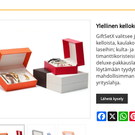
Ylellinen kellok
GiftSetX valitsee
kelloista, kaula
laseihin; kulta- j
timanttikoristeis
deluxe-pakkauslaa
löytämään tyydyt
mahdollisimman ly
yrityslahja.
Lähetä kysely
Facebook
X
Wh