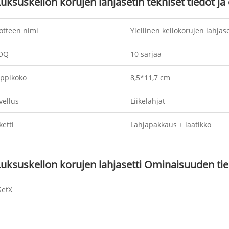
Luksuskellon korujen lahjasetin tekniset tiedot j
otteen nimi
Ylellinen kellokorujen lahjase
OQ
10 sarjaa
ppikoko
8,5*11,7 cm
vellus
Liikelahjat
ketti
Lahjapakkaus + laatikko
Luksuskellon korujen lahjasetti Ominaisuuden tie
SetX