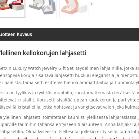
uotteen Kuvaus
lellinen kellokorujen lahjasetti
SetX:n Luxury Watch Jewelry Gift Set, täydellinen lahja niille, jotka ar
ensopivia koruja sisältävä lahjasetti huokuu eleganssia ja hienostu
riaaleista, tämä setti esittelee hienoa ammattitaitoa ja huomiota yk
ossa on tyylikäs ja tyylikäs muotoilu, ruostumattomasta teräksestä v
ltelevat kristallit. Korusetti sisältää upean kaulakorun ja pari yhte
äisevillä kristalleilla, jotka hohtavat ja vangitsevat valon joka kulma
 ylellinen lahjasetti toimitetaan kauniisti ylellisessä lahjarasiassa,
ipäiville tai mihin tahansa erityiseen tilaisuuteen. Anna lahjaksi aj
lahjasetillä. Olipa kyseessä itsellesi tai jollekin erityiselle, tämä l