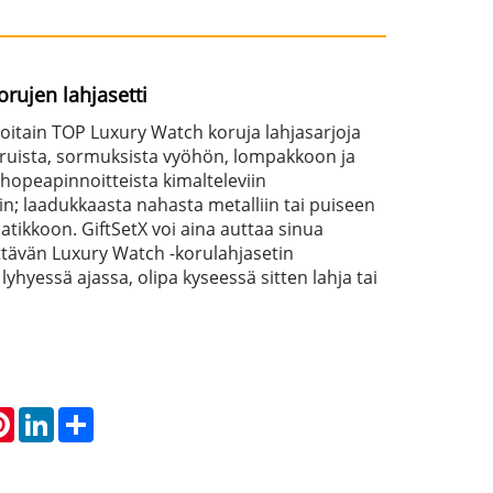
orujen lahjasetti
 joitain TOP Luxury Watch koruja lahjasarjoja
koruista, sormuksista vyöhön, lompakkoon ja
a hopeapinnoitteista kimalteleviin
iin; laadukkaasta nahasta metalliin tai puiseen
tikkoon. GiftSetX voi aina auttaa sinua
tävän Luxury Watch -korulahjasetin
hyessä ajassa, olipa kyseessä sitten lahja tai
atsApp
Pinterest
LinkedIn
Share