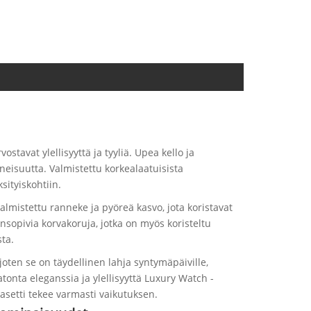
vostavat ylellisyyttä ja tyyliä. Upea kello ja
neisuutta. Valmistettu korkealaatuisista
sityiskohtiin.
almistettu ranneke ja pyöreä kasvo, jota koristavat
ensopivia korvakoruja, jotka on myös koristeltu
sta.
 joten se on täydellinen lahja syntymäpäiville,
atonta eleganssia ja ylellisyyttä Luxury Watch -
ahjasetti tekee varmasti vaikutuksen.