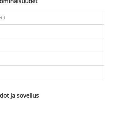
a ominaisuudet
tti
dot ja sovellus