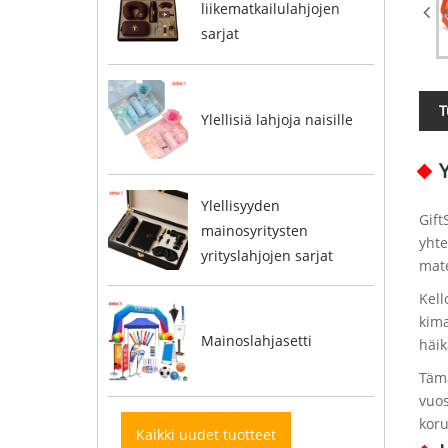
liikematkailulahjojen
sarjat
T
Ylellisiä lahjoja naisille
Y
Ylellisyyden
Gift
mainosyritysten
yhte
yrityslahjojen sarjat
mate
Kell
kima
Mainoslahjasetti
häik
Tämä
vuos
koru
Kaikki uudet tuotteet